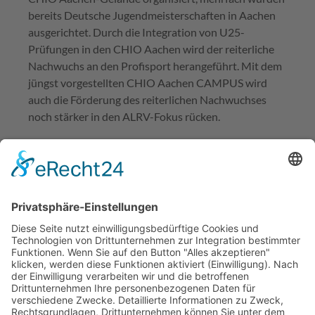
bereits Deutsche Jugendmeisterschaften in Aachen
ausgerichtet. Durch die Integration von U25-
Prüfungen in den CHIO Aachen wird der reiterliche
Nachwuchs an den Profisport herangeführt. Mit dem
jüngst vorgestellten CHIO Aachen CAMPUS wird
auch die Förderung des reiterlichen Nachwuchses
noch stärker in den ALRV-Fokus rücken.
Impressum
Datenschutzerklärung
© MIKS Magazin 2026