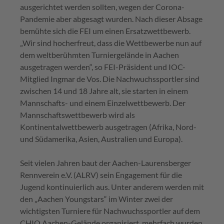
ausgerichtet werden sollten, wegen der Corona-
Pandemie aber abgesagt wurden. Nach dieser Absage
bemühte sich die FEI um einen Ersatzwettbewerb.
„Wir sind hocherfreut, dass die Wettbewerbe nun auf
dem weltberühmten Turniergelände in Aachen
ausgetragen werden“, so FEI-Präsident und IOC-
Mitglied Ingmar de Vos. Die Nachwuchssportler sind
zwischen 14 und 18 Jahre alt, sie starten in einem
Mannschafts- und einem Einzelwettbewerb. Der
Mannschaftswettbewerb wird als
Kontinentalwettbewerb ausgetragen (Afrika, Nord-
und Südamerika, Asien, Australien und Europa).
Seit vielen Jahren baut der Aachen-Laurensberger
Rennverein e.V. (ALRV) sein Engagement für die
Jugend kontinuierlich aus. Unter anderem werden mit
den „Aachen Youngstars“ im Winter zwei der
wichtigsten Turniere für Nachwuchssportler auf dem
CHIO Aachen-Gelände organisiert, mehrfach wurden