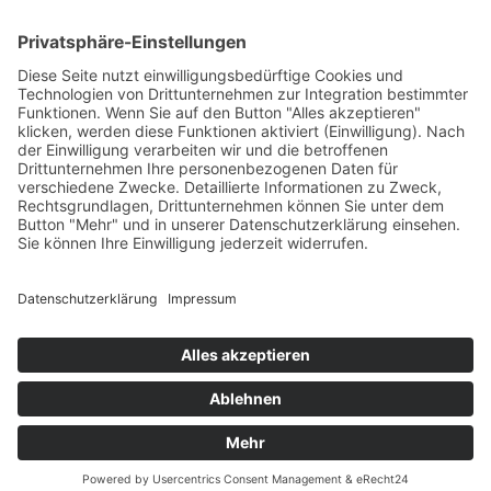
internationale Turnier auf dem Schafhof in Kronberg (24. bis 27
Juni) finale Sichtung vor der Nominierung.
Im Springen bleibt es dabei, dass internationale Turniere und
Nationenpreise als Sichtungsturniere dienen, darüber hinaus
können sich die Reiter*innen mit ihren Pferden auch bei der
Deutschen Meisterschaft in Balve (3. bis 6. Juni) empfehlen.
Den Vielseitigkeitsreitern wird als Sichtung Luhmühlen empfohlen,
wo vom 16. bis 20. Juni die internationale Fünf-Sterne-Prüfung und
die Deutsche Meisterschaft stattfinden. Darüber hinaus zählen für
eine Nominierung Leistungen bei internationalen Vier- und Fünf-
Sterne-Turnieren und Nationenpreisen.
Anders als bei allen anderen internationalen Großereignissen im
Pferdesport liegt die Nominierungshoheit für die Entsendung zu
den Olympischen Spielen beim Deutschen Olympischen Sportbund
(DOSB). Das DOKR unterbreitet einen entsprechenden
Nominierungsvorschlag.
Impressum
Datenschutzerklärung
© MIKS Magazin 2026