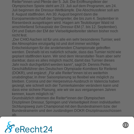
Reiter*innen und Pferde der 5. Juli. Die Eröffnungsfeier der
Olympischen Spiele steht am 23. Juli auf dem Programm, am 24.
Juli beginnen die Dressur-Wettkämpfe. Die Abschlussfeier soll am
8. August stattfinden. Am 30. August beginnt dann die
Europameisterschaft der Springreiter, die bis zum 4. September in
Riesenbeck ausgetragen wird. Hagen am Teutoburger Wald ist
anschließend Schauplatz der Dressur-EM (7. bis 12. September).
Ort und Datum der EM der Vielseitigkeitsreiter stehen bisher noch
nicht fest.
„Der CHIO Aachen ist für uns alle ein sehr besonderes Turnier, weil
die Atmosphäre einzigartig ist und dort immer wichtige
Entscheidungen für die anstehenden Championate getroffen
werden. Deshalb ist es natürlich schade, dass das Turnier nicht wie
geplant stattfinden kann. Wir sind dem Veranstalter-Team aber sehr
dankbar, dass es alles möglich macht, damit das Turnier dieses
Jahr noch durchgeführt werden kann“, sagt Dr. Dennis Peiler,
Geschäftsführer des Deutschen Olympiade-Komitees für Reiterei
(DOKR), und ergänzt: „Für alle Reiter*innen ist es weiterhin
unabdingbar, in ihrer Saisonplanung so flexibel wie möglich zu
bleiben. Corona und der Herpesvirus-Ausbruch in Valencia haben
gezeigt, wie schnell sich der Turnierkalender verändern kann und
dass eine sichere Planung, wie wir sie aus vergangenen Jahren
kennen, kaum möglich ist.“
Grundsätzlich stimmen die Reiter*innen der Olympischen
Disziplinen Dressur, Springen und Vielseitigkeit ihren individuellen
Sichtungsweg zum Championat mit den Bundestrainern bzw. der
Bundestrainerin und den zuständigen DOKR-Disziplinausschüssen
ab.
Erster Meilenstein auf dem Sichtungsweg in der Dressur sind die
Deutschen Meisterschaften in Balve von 3. bis 6. Juni, eine
Pflichtveranstaltung für die Mitglieder des Olympia- und
Perspektivkaders. Anstelle des CHIO Aachen wird nun das