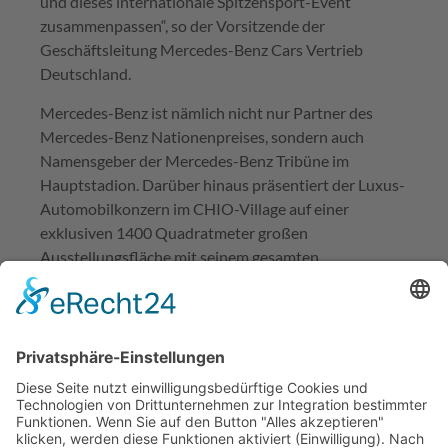
und dieses internationale Spitzensport-Event
zusammenpassen“, so der Vorsitzende der
Geschäftsleitung Mercedes-Benz Cars Vertrieb
Deutschland.
Mercedes-Benz ist nämlich nicht nur Partner des
Mercedes-Benz Nationenpreises, sondern auch
Namensgeber der Mercedes-Benz Tribüne im
Hauptstadion. Darüber hinaus präsentiert der Luxus-
Automobilkonzern im CHIO-Village auf einer
exklusiven 1400 Quadratmeter großen
Ausstellungsfläche mit seinem gesamten
Produktportfolio das junge Erscheinungsbild der
Marke. Und auch für den exklusiven Shuttleservice
rund um Deutschlands größte Sportveranstaltung
zeichnet sich Mercedes-Benz verantwortlich. War in
den 1950er-Jahren ein Mercedes-Benz 170 SA
Cabriolet so mit das schickste und modernste, was
man steuern konnte, garantiert heute eine Flotte mit