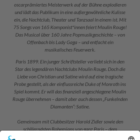
oscarprämiertes Meisterwerk auf der Bühne explodieren
und lädt das Publikum in eine außergewöhnliche Kulisse
ein, die Nachtclub, Theater und Tanzsaal in einem ist. Mit
75 Songs von 165 Komponist*innen feiert Moulin Rouge!
Das Musical über 160 Jahre Popmusikgeschichte – von
Offenbach bis Lady Gaga – und entfacht ein
musikalisches Feuerwerk.
Paris 1899. Ein junger Schriftsteller verliebt sich in den
Star des legendären Nachtclubs Moulin Rouge. Doch die
Liebe von Christian und Satine wird auf eine tragische
Probe gestellt, als der einflussreiche Duke of Monroth ins
Spiel kommt. Er will das finanziell angeschlagene Moulin
Rouge übernehmen – damit aber auch dessen „Funkelnden
Diamanten“: Satine.
Gemeinsam mit Clubbesitzer Harold Zidler sowie den
schillerndsten Bohemians von ganz Paris – dem
brillanten, aber hungernden Künstler Toulouse-Lautrec