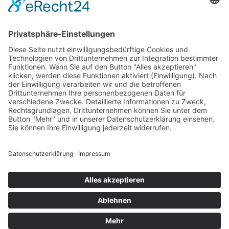
sowie Santiago, dem feurigsten Tangotänzer der Stadt –
inszeniert Christian ein musikalisches Schauspiel, um das
Moulin Rouge zu retten und für seine Liebe zu kämpfen.
Mit 10 Tony Awards® ist Moulin Rouge! Das Musical die
meistprämierte Broadway-Produktion des Jahres 2020,
darunter nicht nur eine Auszeichnung für Bestes Musical,
sondern auch für die herausragenden Leistungen des
Kreativteams: Unter der Regie von Alex Timbers, mit dem
Buch von John Logan, der musikalischen Leitung, der
Orchestrierung und den Arrangements von Justin Levine
sowie den Choreografien von Sonya Tayeh ist Moulin
Rouge! Das Musical eine Ode an die Wahrheit, Schönheit,
Freiheit und – vor allem – die Liebe.
Impressum
Datenschutzerklärung