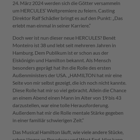
24. März 2024 werden sich die Götter versammeln
um HERCULES‘ Weltpremiere zu feiern. Casting
Direktor Ralf Schädler bringt es auf den Punkt: „Das
erlebt man einmal in seiner Karriere.“
Doch wer ist nun dieser neue HERCULES? Benét
Monteiro ist 38 und lebt seit mehreren Jahren in
Hamburg. Dem Publikum ist er schon aus der
Eiskönigin und Hamilton bekannt. Als Mensch
besonders geprägt hat ihn die Rolle des ersten
Außenministers der USA. „HAMILTON hat mir eine
Seite von mir selbst gezeigt, die ich noch nicht kannte.
Diese Rolle hat mir so viel gebracht. Allein die Chance
an einem Abend einen Mann im Alter von 19 bis 43
darzustellen, war eine tolle Herausforderung.
Außerdem hat mir die Rolle mentale Stärke gegeben
in einer familiär schwierigen Zeit.“
Das Musical Hamilton läuft, wie viele andere Stücke,
schon länger an Broadway und West End. Hier kann