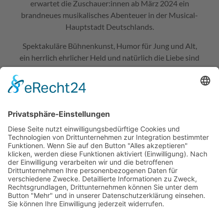
erwartet die Zuschauer:innen ab März 2024 ein
brandneues musikalisches Abenteuer in der Musical-
Hauptstadt Deutschlands.
Spektakuläre Bühnenkunst, Humor für Jung und Alt,
ein herrlich ehrlicher Held und natürlich die Liebe sind
die Zutaten dieser fesselnden Musical-Produktion,
die in Hamburg ihre Weltpremiere feiern wird.
Disneys HERCULES ist die himmlisch komische
Geschichte eines Halbgotts, der sich aufmacht, sich
selbst und seinen Platz in der Welt zu finden.
Hercules, Sohn des Zeus, wird als Baby entführt und
wächst unter Menschen auf. Eines Tages findet er
heraus, dass er auf dem Olymp das Licht der Welt
erblickt hat und sein Vater kein Geringerer als der
mächtige Zeus ist. Um aber auf den Berg der Götter
zurückkehren zu können, muss Hercules beweisen,
dass er ein richtiger Held ist. Mit Hilfe seiner treuen
Freunde lernt er, dass es nicht auf pure Kraft