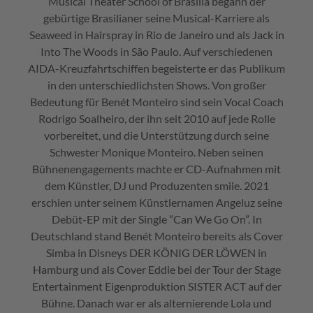
Musical Theater School of Brasilia begann der
gebürtige Brasilianer seine Musical-Karriere als
Seaweed in Hairspray in Rio de Janeiro und als Jack in
Into The Woods in São Paulo. Auf verschiedenen
AIDA-Kreuzfahrtschiffen begeisterte er das Publikum
in den unterschiedlichsten Shows. Von großer
Bedeutung für Benét Monteiro sind sein Vocal Coach
Rodrigo Soalheiro, der ihn seit 2010 auf jede Rolle
vorbereitet, und die Unterstützung durch seine
Schwester Monique Monteiro. Neben seinen
Bühnenengagements machte er CD-Aufnahmen mit
dem Künstler, DJ und Produzenten smiie. 2021
erschien unter seinem Künstlernamen Angeluz seine
Debüt-EP mit der Single ”Can We Go On”. In
Deutschland stand Benét Monteiro bereits als Cover
Simba in Disneys DER KÖNIG DER LÖWEN in
Hamburg und als Cover Eddie bei der Tour der Stage
Entertainment Eigenproduktion SISTER ACT auf der
Bühne. Danach war er als alternierende Lola und