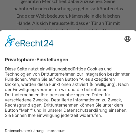
gesamten Menschheit dabei zuzusehen. Seine
bahnbrechenden Forschungsergebnisse könnten das
Ende der Welt bedeuten, kämen sie in die falschen
Hände. Als sich herausstellt, dass er Tür an Tür mit
zwei Spionen lebt, die behaupten, sich für Newton
und Einstein zu halten, droht Möbius’ Maskerade
aufzufliegen … Friedrich Dürrenmatts schwarze
Komödie von 1962, geschrieben vor dem Hintergrund
der Bedrohung durch die Atombombe, hat bis heute,
in Zeiten vermehrter Kriege, weltweiter Machtspiele
und der Entwicklung immer neuer Kriegs- und KI-
Technologien, nicht an Aktualität verloren.