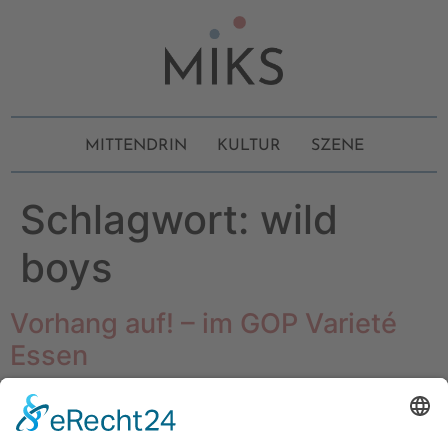
MITTENDRIN
KULTUR
SZENE
Schlagwort:
wild
boys
Vorhang auf! – im GOP Varieté
Essen