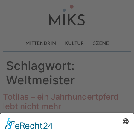
MITTENDRIN
KULTUR
SZENE
Schlagwort:
Weltmeister
Totilas – ein Jahrhundertpferd
lebt nicht mehr
Kaum ein Vierbeiner im internationalen Sport ließ die
Herzen der Zuschauer höher schlagen. Mach’s gut, du