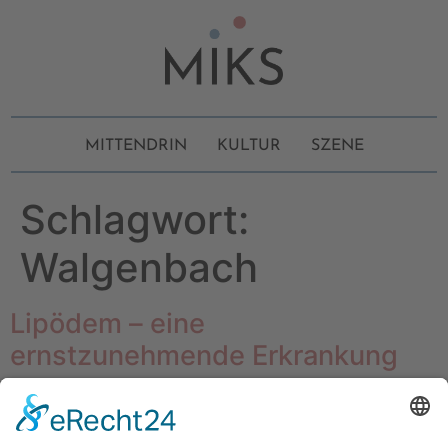
MITTENDRIN
KULTUR
SZENE
Schlagwort:
Walgenbach
Lipödem – eine
ernstzunehmende Erkrankung
Anders als häufig missverstanden geht es bei der
Behandlung von Lipödemen nicht um einen