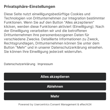
kosmetischen Eingriff, sondern die Betroffenen leiden an
schmerzhaften, krankhaft wuchernden
Fettansammlungen. Am Universitätsklinikum Bonn
betreuen und beraten Privatdozent Dr. Klaus J.
Walgenbach und sein Team seit Jahren Betroffene.
Impressum
Datenschutzerklärung
© MIKS Magazin 2026