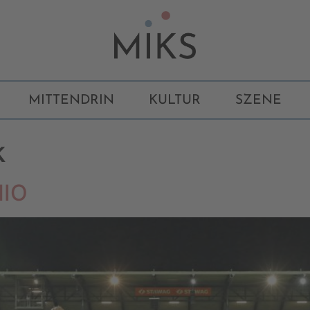
MITTENDRIN
KULTUR
SZENE
k
HIO