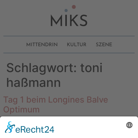
MITTENDRIN
KULTUR
SZENE
Schlagwort:
toni
haßmann
Tag 1 beim Longines Balve
Optimum