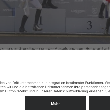
 eine der Grundlagen um die Ausbildung zum Reitpferd artg
cht. Was noch wichtig ist und wie der Pferdesport salonfäh
h Jan Wernke