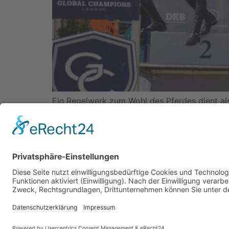
Ein Regelwerk zum Wohl des Pferdes dient als
wurden wohl noch nie Höchstleistungen vollbra
kommuniziert werden – findet sicherlich auc