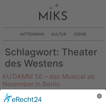
MITTENDRIN
KULTUR
SZENE
Schlagwort:
Theater
des Westens
KU’DAMM 56 – das Musical ab
November in Berlin