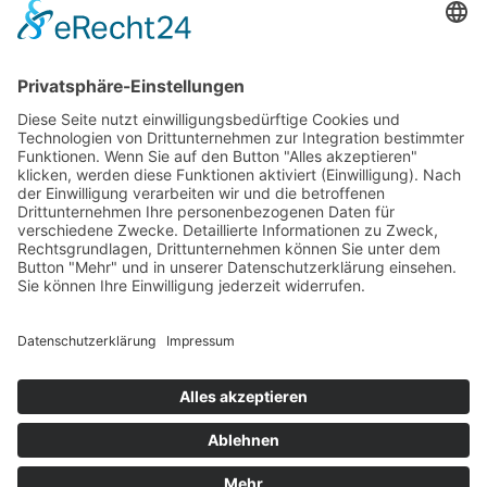
Die Geschichte Lissabons ist eine faszinierende
Mischung aus Mythen, Eroberungen und kulturellen
Einflüssen, die die pulsierende Hauptstadt Portugals
geformt hat. Eingebettet entlang der malerischen Ufer
des majestätischen Flusses Tejo, hat diese Stadt im
Laufe der Jahrhunderte eine reiche und komplexe
Geschichte erlebt. Die Wurzeln von Lissabon reichen
weit zurück in die Antike, als es von […]
Impressum
Datenschutzerklärung