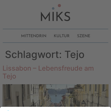
MITTENDRIN
KULTUR
SZENE
Schlagwort:
Tejo
Lissabon – Lebensfreude am
Tejo