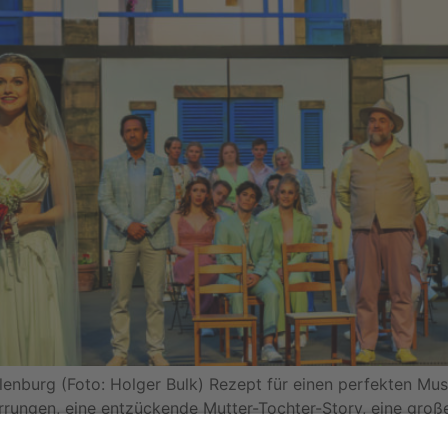
lenburg (Foto: Holger Bulk) Rezept für einen perfekten M
irrungen, eine entzückende Mutter-Tochter-Story, eine groß
s Janke), einem fantastischen Orchester (Giorgio Radoja)