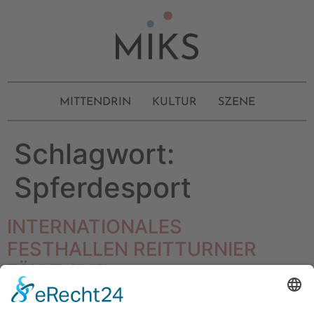
MITTENDRIN
KULTUR
SZENE
Schlagwort:
Spferdesport
INTERNATIONALES
FESTHALLEN REITTURNIER
FÄLLT AUS
Kein Festhallenturnier 2020 – der traditionell im Advent