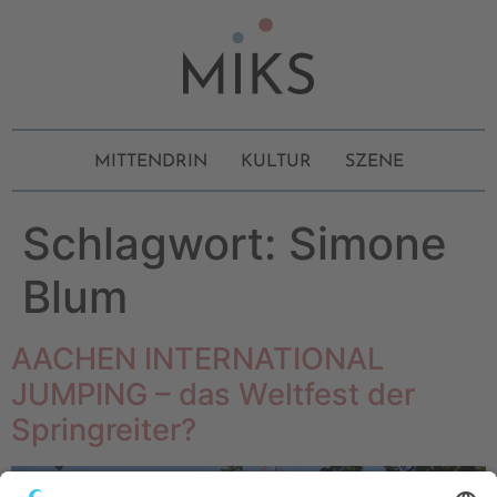
MITTENDRIN
KULTUR
SZENE
Schlagwort:
Simone
Blum
AACHEN INTERNATIONAL
JUMPING – das Weltfest der
Springreiter?