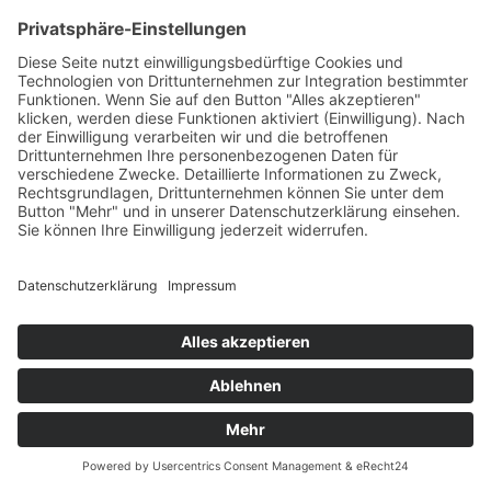
Tradition in Balve: Rosalie Landsberg-Velen lädt zum
Kaminabend ins Schloss Wocklum. Eine Einstimmung auf
das OPTIMUM im Mai.
Impressum
Datenschutzerklärung
© MIKS Magazin 2026