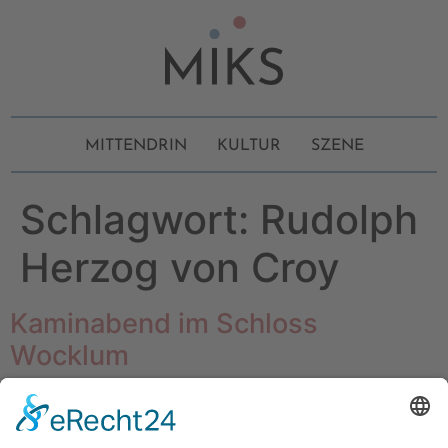
MITTENDRIN
KULTUR
SZENE
Schlagwort:
Rudolph
Herzog von Croy
Kaminabend im Schloss
Wocklum