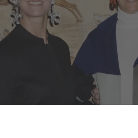
 lädt zum Kaminabend ins Schloss Wocklum. Eine Einstimmu