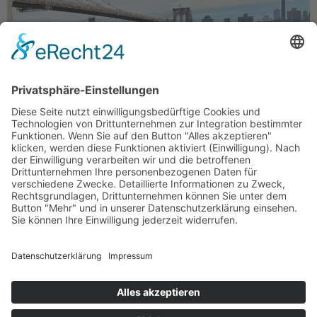
Einmal den weltberühmten Weihnachtsbaum am
Rockefeller Center sehen, über die Brooklyn Bridge
flanieren, bei Macy’s Geschenke kaufen, New York City
von oben sehen, Broadwayshows besuchen, Museen
erleben und den Spirit der Metropole einsaugen. So
oder ähnlich stellen sich Millionen New York Besucher
den ersten Trip in die Weltstadt zwischen Hudson und
East River vor. Ich […]