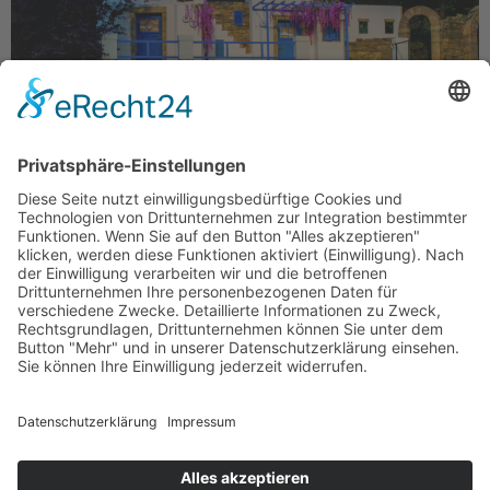
Ein Genuss: Ensemble und Bühnenbild in Tecklenburg
(Foto: Holger Bulk) Rezept für einen perfekten Musical-
Sommer: Man nehme eine griechische Insel, eine oder
zwei (oder mehr) Liebesverwirrungen, eine entzückende
Mutter-Tochter-Story, eine große Lebensfrage und jede
Menge illustrer Gäste. Gemixt mit einem grandiosen
Bühnenbild (Jens Janke), einem fantastischen Orchester
(Giorgio Radoja) und mehr als stimmigen Kostümen