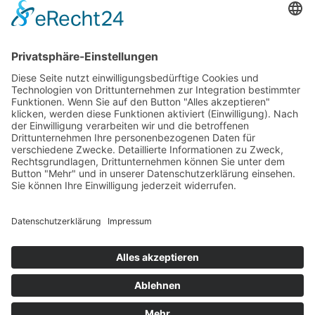
Sweeney Todd (Morgan Moody) verrichtet seinen
schaurigen Dienst an Richter Turpin (Andreas Laurenz
Maier) – Foto: B. Hickmann Ein hochkarätiges Ensemble,
eindringliche Musik und eine Musical-Geschichte, die es
so nicht oft zu sehen gibt, kann nur eins bedeuten:
ausverkauftes Haus. So feierte Sweeney Todd, ein
Mords-Musical von Stephen Sondheim, Premiere im
Theater Dortmund. Das Publikum […]
Impressum
Datenschutzerklärung