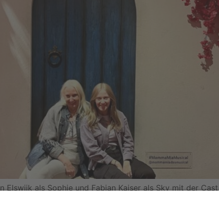
lswijk als Sophie und Fabian Kaiser als Sky mit der Cast 
 Aber das lebhafte Stück hat noch viel mehr zu bieten als