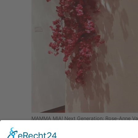
MAMMA MIA! Next Generation: Rose-Anne Van E
MAMMA MIA! ist als DAS ABBA-Musical bekannt.
die schöne Geschichte von Donna und […]