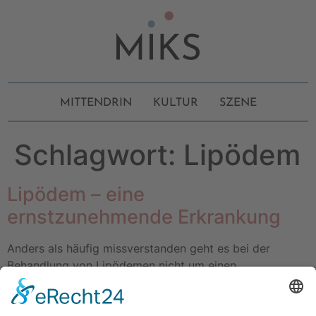
MITTENDRIN
KULTUR
SZENE
Schlagwort:
Lipödem
Lipödem – eine
ernstzunehmende Erkrankung
Anders als häufig missverstanden geht es bei der
Behandlung von Lipödemen nicht um einen
kosmetischen Eingriff, sondern die Betroffenen leiden an
schmerzhaften, krankhaft wuchernden