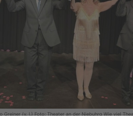
reiner (v. l.) Foto: Theater an der Niebuhrg Wie viel The
ter an der Niebuhrg in Oberhausen mit erstaunlicher Leichti
enschen betrifft: die […]