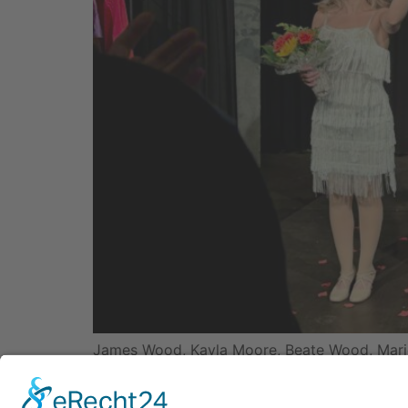
James Wood, Kayla Moore, Beate Wood, Mario G
erzählen? Die Antwort liefert derzeit das Thea
kleine Bühne und ein Thema, das wohl jeden M