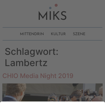
MITTENDRIN
KULTUR
SZENE
Schlagwort:
Lambertz
CHIO Media Night 2019