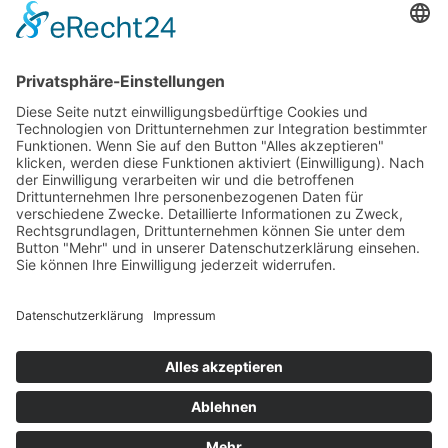
Futter für die Fotografen – CHIO Media Night 2019
Gastgeber Hermann Bühlbecker unterstrich mit einem
seiner Gäste den Ruf des CHIO als Wimbledon des
Reitsports: Boris Becker kam zum ersten Mal in die
Soers. “Es wurde Zeit“, so kommentierte Lambertz-Chef
Bühlbecker das Kommen der Tennislegende. Und auch
Boris Becker freute sich, beim Weltfest des
Pferdesports […]
Impressum
Datenschutzerklärung