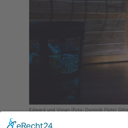
Edward und Vivian (Foto: Dominik Flohr) Gli
verwandelte sich zur Premiere von Pretty Woma
die sofort ins Ohr gehen. Schon mit den erst