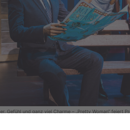
tzer, Gefühl und ganz viel Charme – „Pretty Woman“ feiert
n – Das Musical in eine Zeitmaschine zurück in die 80er: g
en Takten […]