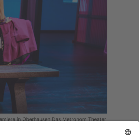
 Premiere in Oberhausen Das Metronom Theater
roße Gefühle, schillernde Outfits und Hits,