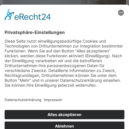
Chalets in Hafling bei Meran (Foto: Alex Filz) In den
letzten zehn Jahren hat sich die Anzahl der buchbaren
Chalets in Südtirol mehr als verdoppelt. Über 250 der
gefragten Unterkünfte gibt es derzeit, Tendenz
steigend. Der geneigte Urlauber kennt die
Luxusdomizile als eigenständige Chalets oder als
Erweiterung bestehender Hotels. Und genau diese
Erweiterung hat Ende […]