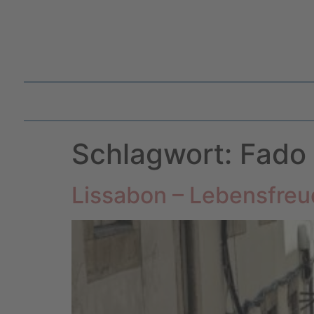
Schlagwort:
Fado
Lissabon – Lebensfreu