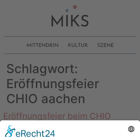
MITTENDRIN
KULTUR
SZENE
Schlagwort:
Eröffnungsfeier
CHIO aachen
Eröffnungsfeier beim CHIO
Aachen 2023