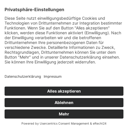
Wenn am Dienstag, 27. Juni 2023, ab 20 Uhr 40.000
Augenpaare im Hauptstadion gebannt das Geschehen
auf dem „Heiligen Rasen“ verfolgen, dann heißt es:
Bühne frei für die Eröffnungsfeier beim CHIO Aachen!
Das Motto lautet in diesem Jahr: „All you need is love“.
Nicht ohne Grund. Denn Großbritannien ist das
Partnerland des diesjährigen Weltfests des […]
Impressum
Datenschutzerklärung
© MIKS Magazin 2026