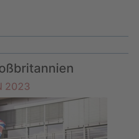
oßbritannien
N 2023