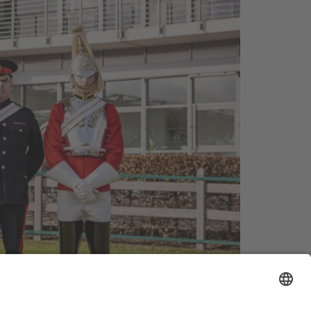
britannien als Partnerland lässt auf ein
ritish“ …