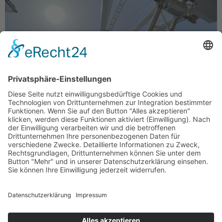
Dubai Marina – ein beliebtes Wohnviertel in Dubai
Zugegeben, die Metropole am Persischen Golf war nicht
mein Sehnsuchtsziel. Anfang des Jahres aber ließ sich
ein Urlaub im Emirat Dubai kaum vermeiden – es war
der Herzenswunsch eines geliebten Menschen.
Menschenrechte, Frauenrechte, Umweltschutz und
überhaupt: höher, schneller, weiter. Was kann ein Ort