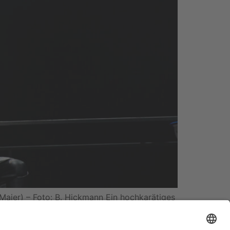
aier) – Foto: B. Hickmann Ein hochkarätiges
ins bedeuten: ausverkauftes Haus. So feierte
 […]