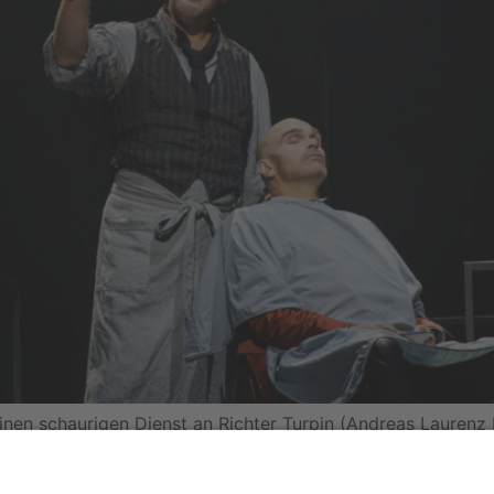
en schaurigen Dienst an Richter Turpin (Andreas Laurenz M
l-Geschichte, die es so nicht oft zu sehen gibt, kann nur e
en Sondheim, Premiere im Theater Dortmund. Das Publikum