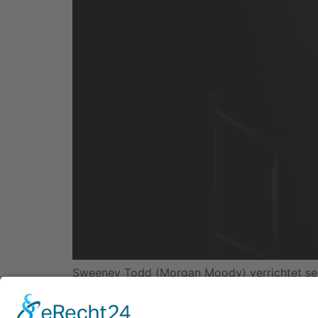
Sweeney Todd (Morgan Moody) verrichtet sein
Ensemble, eindringliche Musik und eine Musica
Sweeney Todd, ein Mords-Musical von Steph