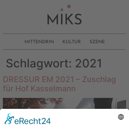
MITTENDRIN
KULTUR
SZENE
Schlagwort:
2021
DRESSUR EM 2021 – Zuschlag
für Hof Kasselmann