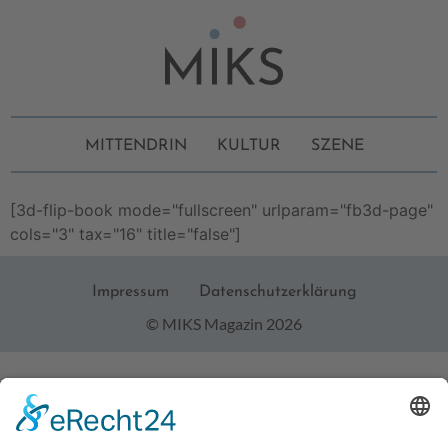
MITTENDRIN
KULTUR
SZENE
[3d-flip-book mode="fullscreen" urlparam="fb3d-page"
cols="3" tax="16" title="false"]
Impressum
Datenschutzerklärung
© MIKS Magazin 2026